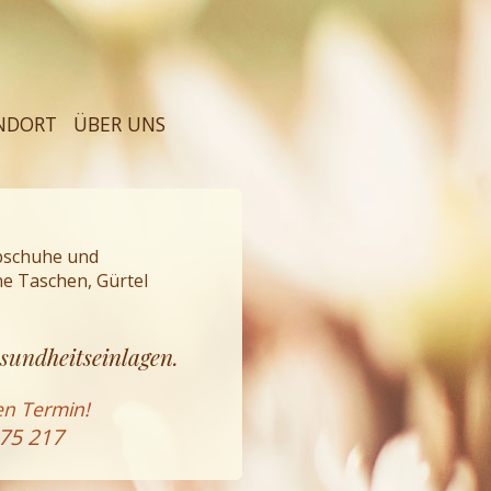
NDORT
ÜBER UNS
lbschuhe und
e Taschen, Gürtel
esundheitseinlagen.
en Termin!
75 217